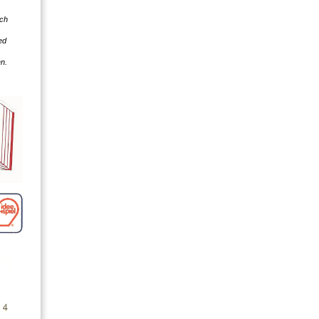
ich
ed
n.