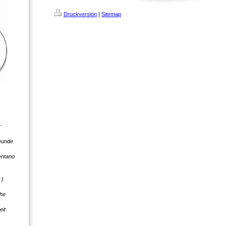
Druckversion
|
Sitemap
r
eunde
entano
 )
che
eit